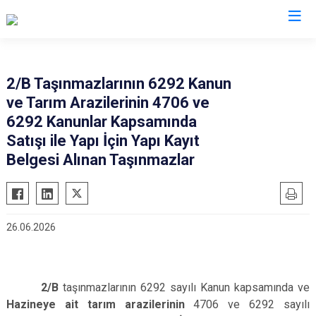
Kütahya
2/B Taşınmazlarının 6292 Kanun
ve Tarım Arazilerinin 4706 ve
Altıntaş
Gediz
6292 Kanunlar Kapsamında
Aslanapa
Hisarcık
Satışı ile Yapı İçin Yapı Kayıt
Çavdarhisar
Pazarlar
Belgesi Alınan Taşınmazlar
Domaniç
Şaphane
Dumlupınar
Simav
Emet
Tavşanlı
26.06.2026
2/B
taşınmazlarının 6292 sayılı Kanun kapsamında ve
Hazineye ait tarım arazilerinin
4706 ve 6292 sayılı