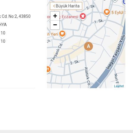
Büyük Harita
+
k Cd. No:2, 43850
−
HYA
 10
 10
A
Leaflet