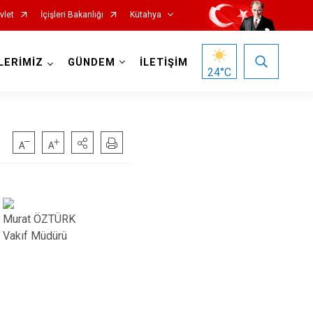
vlet
İçişleri Bakanlığı
Kütahya
LERİMİZ
GÜNDEM
İLETİŞİM
24
°C
Murat ÖZTÜRK
Gediz
Vakıf Müdürü
Hisarcık
Pazarlar
Şaphane