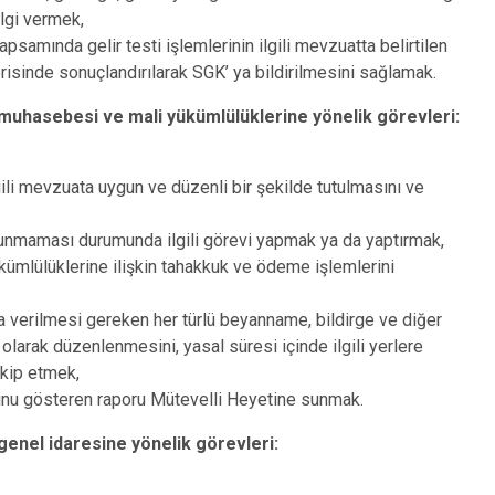
ilgi vermek,
psamında gelir testi işlemlerinin ilgili mevzuatta belirtilen
çerisinde sonuçlandırılarak SGK’ ya bildirilmesini sağlamak.
muhasebesi ve mali yükümlülüklerine yönelik görevleri:
ili mevzuata uygun ve düzenli bir şekilde tutulmasını ve
unmaması durumunda ilgili görevi yapmak ya da yaptırmak,
kümlülüklerine ilişkin tahakkuk ve ödeme işlemlerini
 verilmesi gereken her türlü beyanname, bildirge ve diğer
 olarak düzenlenmesini, yasal süresi içinde ilgili yerlere
akip etmek,
unu gösteren raporu Mütevelli Heyetine sunmak.
enel idaresine yönelik görevleri: