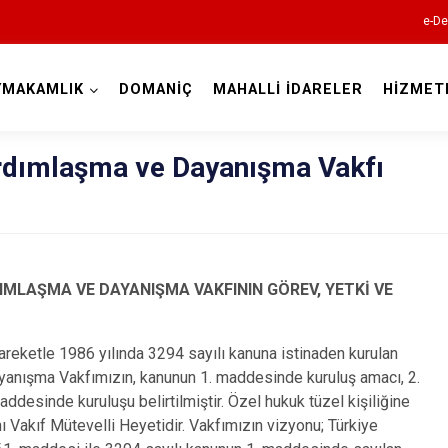
e-De
YMAKAMLIK
DOMANİÇ
MAHALLİ İDARELER
HİZMET
Kütahya
ardımlaşma ve Dayanışma Vakfı
MLAŞMA VE DAYANIŞMA VAKFININ GÖREV, YETKİ VE
Altıntaş
areketle 1986 yılında 3294 sayılı kanuna istinaden kurulan
Aslanapa
anışma Vakfımızın, kanunun 1. maddesinde kuruluş amacı, 2.
Çavdarhisar
desinde kuruluşu belirtilmiştir. Özel hukuk tüzel kişiliğine
ı Vakıf Mütevelli Heyetidir. Vakfımızın vizyonu; Türkiye
Domaniç