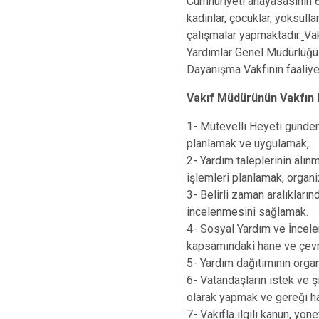
Cumhuriyeti anayasasının 
kadınlar, çocuklar, yoksullar
çalışmalar yapmaktadır.
Va
Yardımlar Genel Müdürlüğ
Dayanışma Vakfının faaliyet
Vakıf Müdürünün Vakfın 
1- Mütevelli Heyeti gündem
planlamak ve uygulamak,
2- Yardım taleplerinin alınm
işlemleri planlamak, organ
3- Belirli zaman aralıklar
incelenmesini sağlamak.
4- Sosyal Yardım ve İncele
kapsamındaki hane ve çevre
5- Yardım dağıtımının org
6- Vatandaşların istek ve şik
olarak yapmak ve gereği ha
7- Vakıfla ilgili kanun, yö