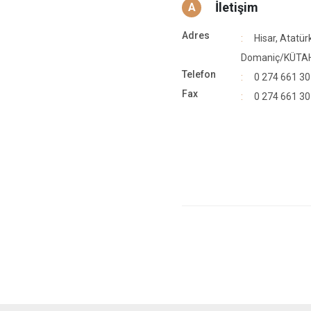
İletişim
A
Adres
Hisar, Atatür
Domaniç/KÜTA
Telefon
0 274 661 30
Fax
0 274 661 30