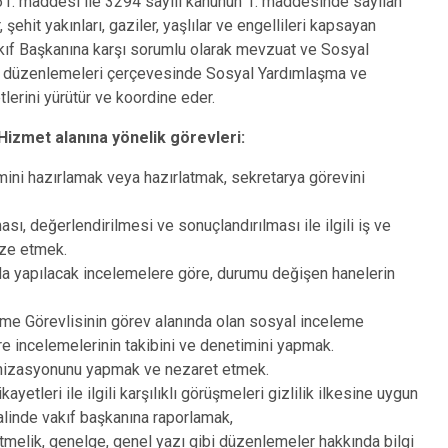
61. maddesi ile 3294 sayılı kanunun 1. maddesinde sayılan
Dumlupınar
, şehit yakınları, gaziler, yaşlılar ve engellileri kapsayan
kıf Başkanına karşı sorumlu olarak mevzuat ve Sosyal
Emet
ü düzenlemeleri çerçevesinde Sosyal Yardımlaşma ve
lerini yürütür ve koordine eder.
Hizmet alanına yönelik görevleri:
ini hazırlamak veya hazırlatmak, sekretarya görevini
ası, değerlendirilmesi ve sonuçlandırılması ile ilgili iş ve
ize etmek.
ında yapılacak incelemelere göre, durumu değişen hanelerin
me Görevlisinin görev alanında olan sosyal inceleme
 incelemelerinin takibini ve denetimini yapmak.
anizasyonunu yapmak ve nezaret etmek.
ayetleri ile ilgili karşılıklı görüşmeleri gizlilik ilkesine uygun
linde vakıf başkanına raporlamak,
netmelik, genelge, genel yazı gibi düzenlemeler hakkında bilgi