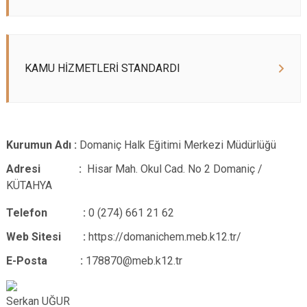
KAMU HİZMETLERİ STANDARDI
Kurumun Adı :
Domaniç Halk Eğitimi Merkezi Müdürlüğü
Adresi :
Hisar Mah. Okul Cad. No 2 Domaniç /
KÜTAHYA
Telefon :
0
(274) 661 21 62
Web Sitesi :
https://domanichem.meb.k12.tr/
E-Posta :
178870@meb.k12.tr
Serkan UĞUR