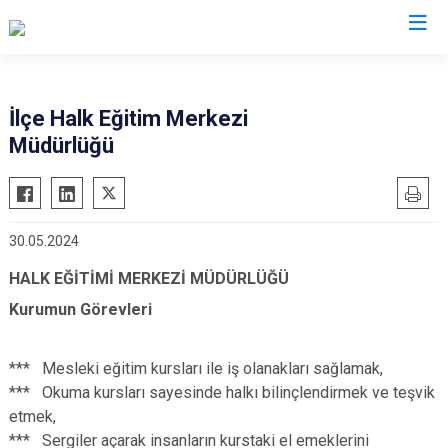
Kütahya
İlçe Halk Eğitim Merkezi
Müdürlüğü
Altıntaş
Gediz
Aslanapa
Hisarcık
Çavdarhisar
Pazarlar
30.05.2024
Domaniç
Şaphane
HALK EĞİTİMİ MERKEZİ MÜDÜRLÜĞÜ
Dumlupınar
Simav
Kurumun Görevleri
Emet
Tavşanlı
*** Mesleki eğitim kursları ile iş olanakları sağlamak,
*** Okuma kursları sayesinde halkı bilinçlendirmek ve teşvik
etmek
,
*** Sergiler açarak insanların kurstaki el emeklerini