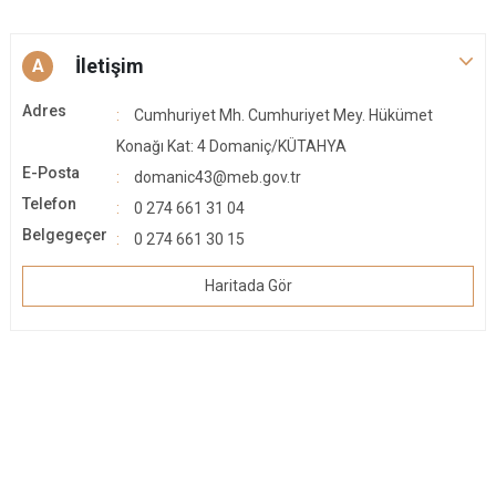
İletişim
A
Adres
Cumhuriyet Mh. Cumhuriyet Mey. Hükümet
Konağı Kat: 4 Domaniç/KÜTAHYA
E-Posta
domanic43@meb.gov.tr
Telefon
0 274 661 31 04
Belgegeçer
0 274 661 30 15
Haritada Gör