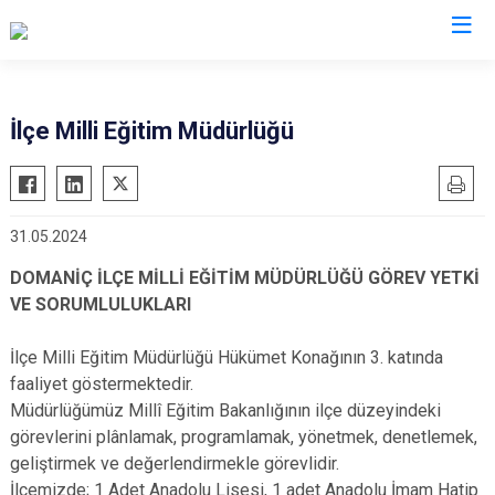
Kütahya
İlçe Milli Eğitim Müdürlüğü
Altıntaş
Gediz
Aslanapa
Hisarcık
31.05.2024
Çavdarhisar
Pazarlar
Domaniç
Şaphane
DOMANİÇ İLÇE MİLLİ EĞİTİM MÜDÜRLÜĞÜ GÖREV YETKİ
VE SORUMLULUKLARI
Dumlupınar
Simav
Emet
Tavşanlı
İlçe Milli Eğitim Müdürlüğü Hükümet Konağının 3. katında
faaliyet göstermektedir.
Müdürlüğümüz Millî Eğitim Bakanlığının ilçe düzeyindeki
görev­lerini plânlamak, programlamak, yönetmek, denetlemek,
geliştirmek ve değerlendirmekle görevlidir.
İlçemizde; 1 Adet Anadolu Lisesi, 1 adet Anadolu İmam Hatip