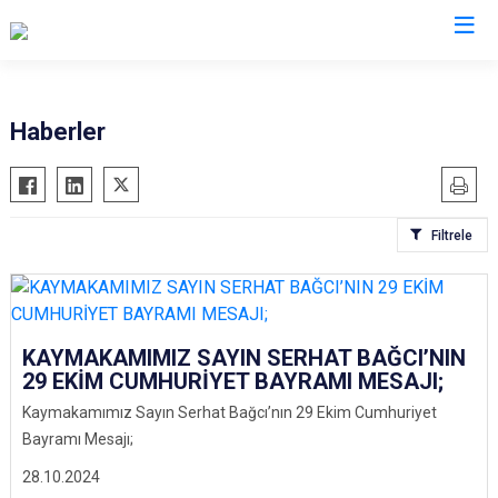
Kütahya
Haberler
Altıntaş
Gediz
Aslanapa
Hisarcık
Filtrele
Çavdarhisar
Pazarlar
Domaniç
Şaphane
Dumlupınar
Simav
Emet
Tavşanlı
KAYMAKAMIMIZ SAYIN SERHAT BAĞCI’NIN
29 EKİM CUMHURİYET BAYRAMI MESAJI;
Kaymakamımız Sayın Serhat Bağcı’nın 29 Ekim Cumhuriyet
Bayramı Mesajı;
28.10.2024