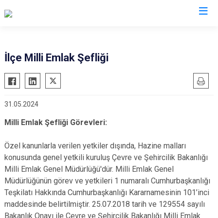
Kütahya
İlçe Milli Emlak Şefliği
Altıntaş
Gediz
Aslanapa
Hisarcık
31.05.2024
Çavdarhisar
Pazarlar
Domaniç
Şaphane
Milli Emlak Şefliği Görevleri:
Dumlupınar
Simav
Özel kanunlarla verilen yetkiler dışında, Hazine malları
Emet
Tavşanlı
konusunda genel yetkili kuruluş Çevre ve Şehircilik Bakanlığı
Milli Emlak Genel Müdürlüğü'dür. Milli Emlak Genel
Müdürlüğünün görev ve yetkileri 1 numaralı Cumhurbaşkanlığı
Teşkilatı Hakkında Cumhurbaşkanlığı Kararnamesinin 101’inci
maddesinde belirtilmiştir. 25.07.2018 tarih ve 129554 sayılı
Bakanlık Onayı ile Çevre ve Şehircilik Bakanlığı Milli Emlak